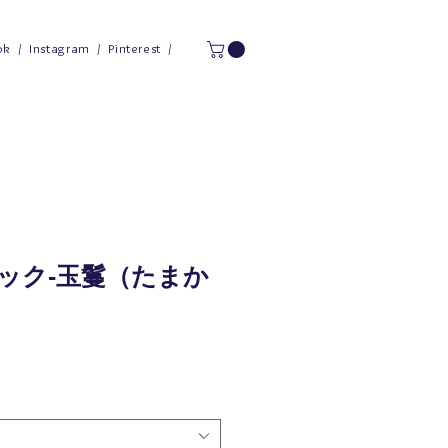
ok
/
Instagram
/
Pinterest
/
ック‐玉鬘（たまか