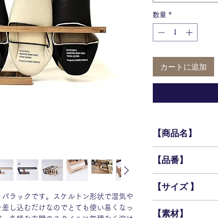
数量
*
カートに追加
【商品名】
スリッパラック-玉
【品番】
001-D
【サイズ 】
ッパラックです。スケルトン形状で湿気や
約W45㎝ D10㎝ H
を差し込むだけなのでとても使い易くなっ
【素材】