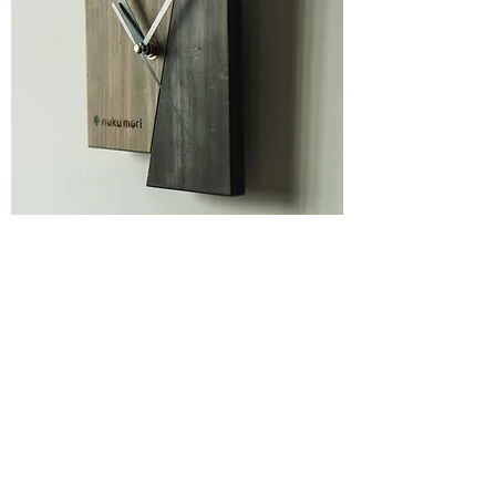
壁掛け時計‐玉鬘（たまかずら）
価格
￥6,500