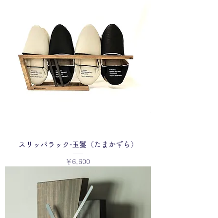
スリッパラック‐玉鬘（たまかずら）
価格
￥6,600