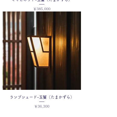
価格
￥385,000
ランプシェード-玉鬘（たまかずら）
価格
￥36,300