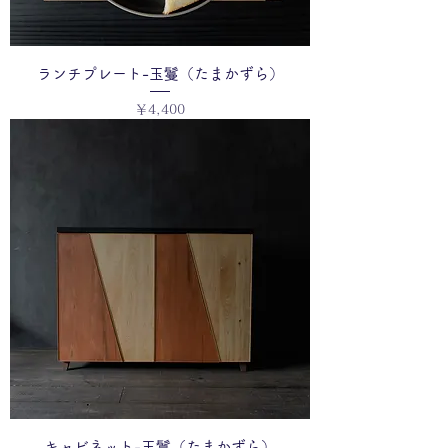
ランチプレート-玉鬘（たまかずら）
価格
￥4,400
キャビネット-玉鬘（たまかずら）